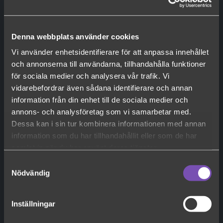
Jag åker med bussen från
Kistamässan
(Obligatoriskt)
Ja
Denna webbplats använder cookies
Nej
Vi använder enhetsidentifierare för att anpassa innehållet
och annonserna till användarna, tillhandahålla funktioner
för sociala medier och analysera vår trafik. Vi
Matavvikelser / Specialkost
vidarebefordrar även sådana identifierare och annan
information från din enhet till de sociala medier och
annons- och analysföretag som vi samarbetar med.
Dessa kan i sin tur kombinera informationen med annan
information som du har tillhandahållit eller som de har
Övrig info
samlat in när du har använt deras tjänster.
Samtyckesval
Nödvändig
Inställningar